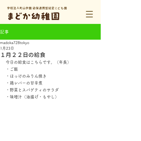
学校法人町山学園 幼保連携型認定こども園
記事
madoka728tokyo
1月23日
１月２２日の給食
今日の給食はこちらです。（年長）
・ご飯
・ほっけのみりん焼き
・鶏レバーの甘辛煮
・野菜とスパゲティのサラダ
・味噌汁（油揚げ・もやし）