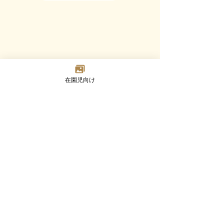
在園児向け
Madoka
Kindergarten
〒124-0023 東京都葛飾区東新小岩7-2-8
TEL：03-3692-8073(代) FAX：03-3692-8347
Google MAP
園について
幼児部門
乳児部門