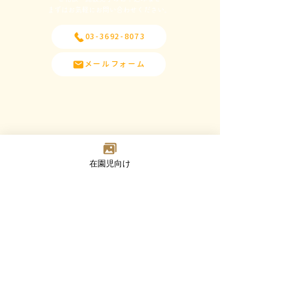
​まずはお気軽にお問い合わせください。
03-3692-8073
メールフォーム
在園児向け
Madoka
Kindergarten
〒124-0023 東京都葛飾区東新小岩7-2-8
TEL：03-3692-8073(代) FAX：03-3692-8347