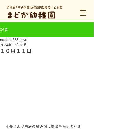
学校法人町山学園 幼保連携型認定こども園
記事
madoka728tokyo
2024年10月18日
１０月１１日
年長さんが園庭の横の畑に野菜を植えていま