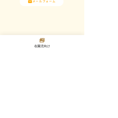
メールフォーム
在園児向け
Madoka
Kindergarten
〒124-0023 東京都葛飾区東新小岩7-2-8
TEL：03-3692-8073(代) FAX：03-3692-8347
Google MAP