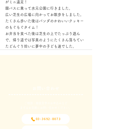
がミニ遠足！
園バスに乗って水元公園に行きました。
広い芝生の広場に向かってお散歩をしました。
たくさん歩いた後はパンダのかわいいクッキー
のもぐもぐタイム！
お弁当を食べた後は芝生の上でたっぷり遊ん
で、帰り道では写真のようにたくさん落ちてい
たどんぐり拾いに夢中の子ども達でした。
お問い合わせ
ご相談・施設見学のお申込みなど
​まずはお気軽にお問い合わせください。
03-3692-8073