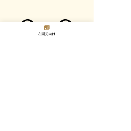
在園児向け
Madoka
Kindergarten
〒124-0023 東京都葛飾区東新小岩7-2-8
TEL：03-3692-8073(代) FAX：03-3692-8347
Google MAP
園について
幼児部門
乳児部門
入園案内
未就園児活動
ブログ
採用情報
©2023 Madoka Kindergarten