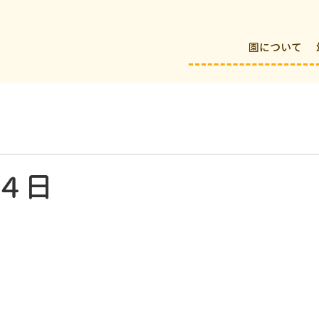
園について
４日