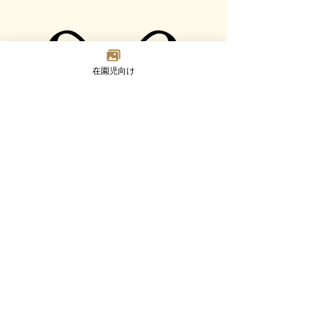
在園児向け
Madoka
Kindergarten
〒124-0023 東京都葛飾区東新小岩7-2-8
TEL：03-3692-8073(代) FAX：03-3692-8347
Google MAP
園について
幼児部門
乳児部門
入園案内
未就園児活動
ブログ
採用情報
©2023 Madoka Kindergarten