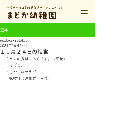
学校法人町山学園 幼保連携型認定こども園
記事
madoka728tokyo
2024年10月24日
１０月２４日の給食
今日の給食はこちらです。（年長）
・そぼろ丼
・もやしのサラダ
・味噌汁（油揚げ・白菜）