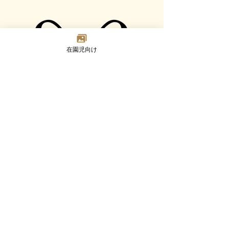
在園児向け
Madoka
Kindergarten
〒124-0023 東京都葛飾区東新小岩7-2-8
TEL：03-3692-8073(代) FAX：03-3692-8347
Google MAP
園について
幼児部門
乳児部門
入園案内
未就園児活動
ブログ
採用情報
©2023 Madoka Kindergarten