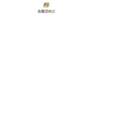
在園児向け
Madoka
Kindergarten
〒124-0023 東京都葛飾区東新小岩7-2-8
TEL：03-3692-8073(代) FAX：03-3692-8347
Google MAP
園について
幼児部門
乳児部門