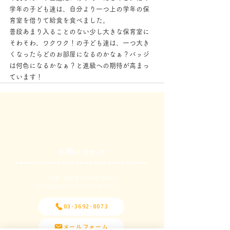
学年の子ども達は、自分より一つ上の学年の保
育室を借りて給食を食べました。
普段あまり入ることのない少し大きな保育室に
そわそわ、ワクワク！の子ども達は、一つ大き
くなったらどのお部屋になるのかなぁ？バッジ
は何色になるかなぁ？と進級への期待が高まっ
ています！
お問い合わせ
ご相談・施設見学のお申込みなど
​まずはお気軽にお問い合わせください。
03-3692-8073
メールフォーム