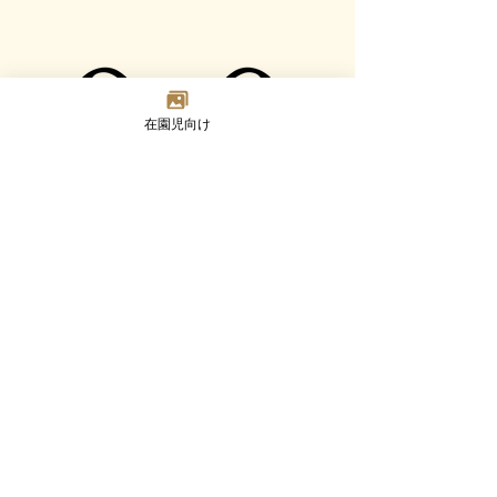
在園児向け
Madoka
Kindergarten
〒124-0023 東京都葛飾区東新小岩7-2-8
TEL：03-3692-8073(代) FAX：03-3692-8347
Google MAP
園について
幼児部門
乳児部門
入園案内
未就園児活動
ブログ
採用情報
©2023 Madoka Kindergarten