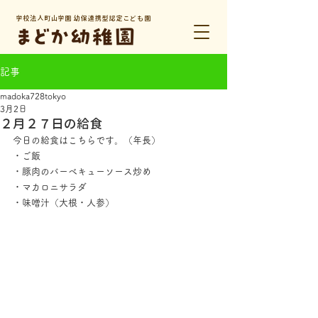
学校法人町山学園 幼保連携型認定こども園
記事
madoka728tokyo
3月2日
２月２７日の給食
今日の給食はこちらです。（年長）
・ご飯
・豚肉のバーベキューソース炒め
・マカロニサラダ
・味噌汁（大根・人参）