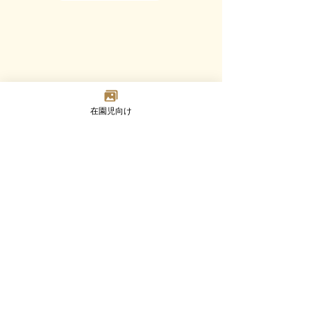
在園児向け
Madoka
Kindergarten
〒124-0023 東京都葛飾区東新小岩7-2-8
TEL：03-3692-8073(代) FAX：03-3692-8347
Google MAP
園について
幼児部門
乳児部門