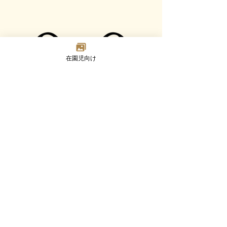
在園児向け
Madoka
Kindergarten
〒124-0023 東京都葛飾区東新小岩7-2-8
TEL：03-3692-8073(代) FAX：03-3692-8347
Google MAP
園について
幼児部門
乳児部門
入園案内
未就園児活動
ブログ
採用情報
©2023 Madoka Kindergarten