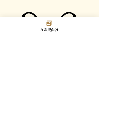
在園児向け
Madoka
Kindergarten
〒124-0023 東京都葛飾区東新小岩7-2-8
TEL：03-3692-8073(代) FAX：03-3692-8347
Google MAP
園について
幼児部門
乳児部門
入園案内
未就園児活動
ブログ
採用情報
©2023 Madoka Kindergarten