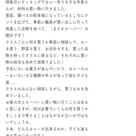
明後日にクッキングでカレー作りをする年長さ
んが、材料の買い物に行きました。
普段、園バスの駐車場になっているところにテ
ントを広げて、事前に職員が買い出しに行って
用意した品物を並べて、〈まどかスーパー〉の
開店です！
クラスごとに何を買うか事前に相談して、ルー
を買う、野菜を買う、お会計をする、買った品
物を持ってクラスに帰るなど、それぞれに買い
物の担当も決めて頑張りました！
予定にないお菓子が並んでいたり、カレーのル
ーもいろいろな種類や辛さがあって悩む子ども
達…。
クラスのみんなに相談しながら、買うものを決
めていました。
お家の方とスーパーに買い物に行くことはある
と思いますが、何が必要でいくらの何を買うか
をここまで考えることはなかなかないのではな
いでしょうか。
さあ、どんなカレーが出来るのか、子ども達も
やる気マンマンです！