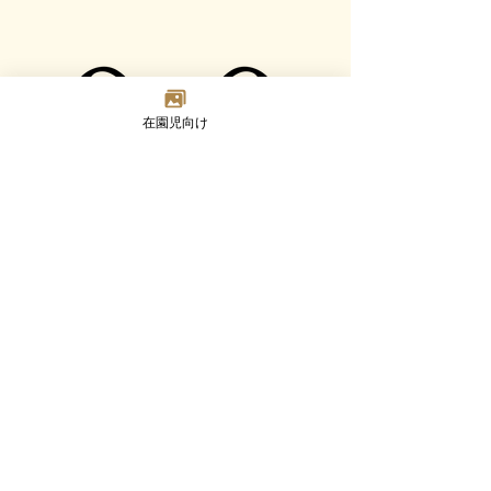
在園児向け
Madoka
Kindergarten
〒124-0023 東京都葛飾区東新小岩7-2-8
TEL：03-3692-8073(代) FAX：03-3692-8347
Google MAP
園について
幼児部門
乳児部門
入園案内
未就園児活動
ブログ
採用情報
©2023 Madoka Kindergarten