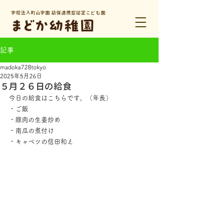
学校法人町山学園 幼保連携型認定こども園
記事
madoka728tokyo
2025年5月26日
５月２６日の給食
今日の給食はこちらです。（年長）
・ご飯
・豚肉の生姜炒め
・南瓜の煮付け
・キャベツの信田和え