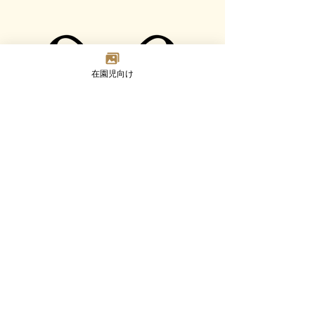
在園児向け
Madoka
Kindergarten
〒124-0023 東京都葛飾区東新小岩7-2-8
TEL：03-3692-8073(代) FAX：03-3692-8347
Google MAP
園について
幼児部門
乳児部門
入園案内
未就園児活動
ブログ
採用情報
©2023 Madoka Kindergarten