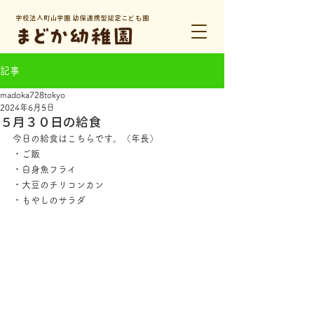
学校法人町山学園 幼保連携型認定こども園
記事
madoka728tokyo
2024年6月5日
５月３０日の給食
今日の給食はこちらです。（年長）
・ご飯
・白身魚フライ
・大豆のチリコンカン
・もやしのサラダ