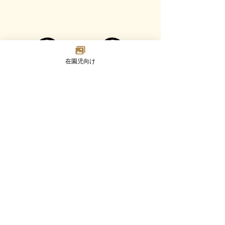
在園児向け
Madoka
Kindergarten
〒124-0023 東京都葛飾区東新小岩7-2-8
TEL：03-3692-8073(代) FAX：03-3692-8347
Google MAP
園について
幼児部門
乳児部門
入園案内
未就園児活動
ブログ
採用情報
©2023 Madoka Kindergarten