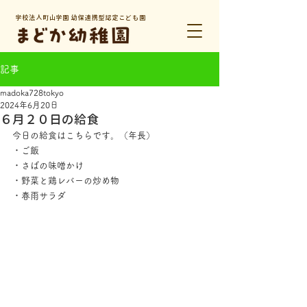
学校法人町山学園 幼保連携型認定こども園
記事
madoka728tokyo
2024年6月20日
６月２０日の給食
今日の給食はこちらです。（年長）
・ご飯
・さばの味噌かけ
・野菜と鶏レバーの炒め物
・春雨サラダ