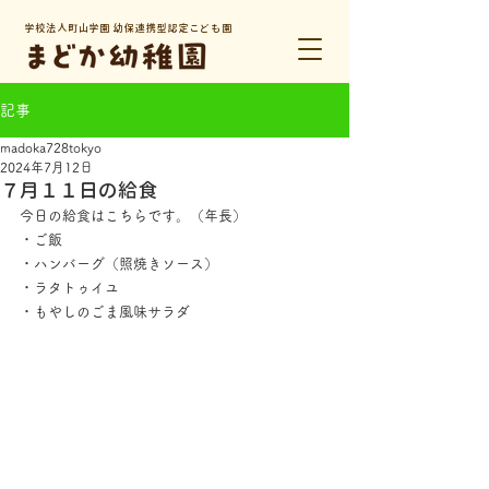
学校法人町山学園 幼保連携型認定こども園
記事
madoka728tokyo
2024年7月12日
７月１１日の給食
今日の給食はこちらです。（年長）
・ご飯
・ハンバーグ（照焼きソース）
・ラタトゥイユ
・もやしのごま風味サラダ