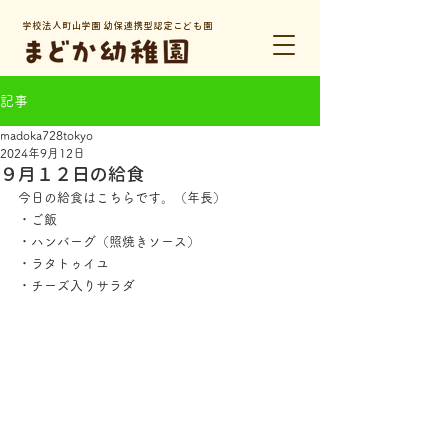
学校法人町山学園 幼保連携型認定こども園
記事
madoka728tokyo
2024年9月12日
９月１２日の給食
今日の給食はこちらです。（年長）
・ご飯
・ハンバーグ（照焼きソース）
・ラタトゥイユ
・チーズ入りサラダ