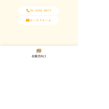
​まずはお気軽にお問い合わせください。
03-3692-8073
メールフォーム
在園児向け
Madoka
Kindergarten
〒124-0023 東京都葛飾区東新小岩7-2-8
TEL：03-3692-8073(代) FAX：03-3692-8347