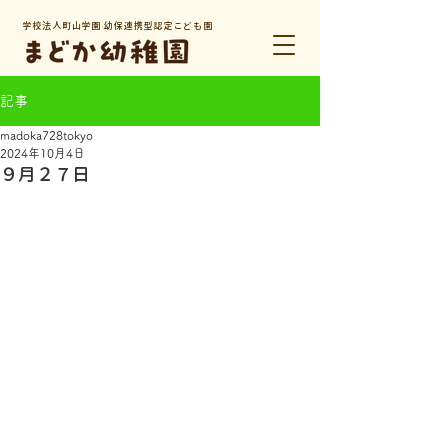
学校法人町山学園 幼保連携型認定こども園
記事
madoka728tokyo
2024年10月4日
９月２７日