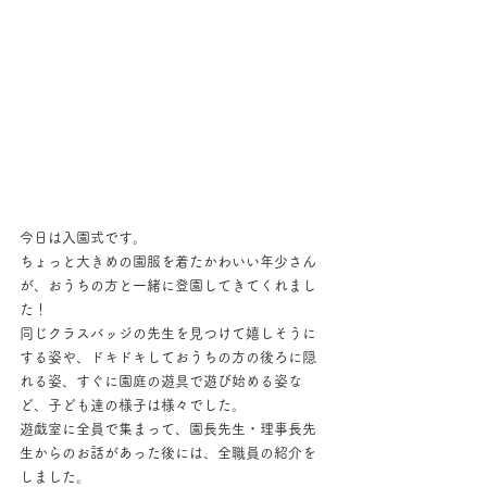
今日は入園式です。
ちょっと大きめの園服を着たかわいい年少さん
が、おうちの方と一緒に登園してきてくれまし
た！
同じクラスバッジの先生を見つけて嬉しそうに
する姿や、ドキドキしておうちの方の後ろに隠
れる姿、すぐに園庭の遊具で遊び始める姿な
ど、子ども達の様子は様々でした。
遊戯室に全員で集まって、園長先生・理事長先
生からのお話があった後には、全職員の紹介を
しました。