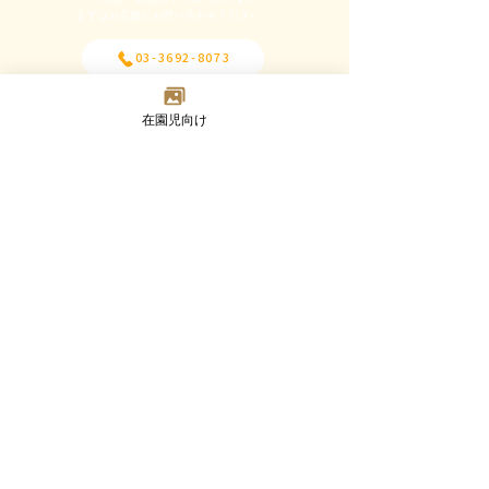
​まずはお気軽にお問い合わせください。
03-3692-8073
メールフォーム
在園児向け
Madoka
Kindergarten
〒124-0023 東京都葛飾区東新小岩7-2-8
TEL：03-3692-8073(代) FAX：03-3692-8347