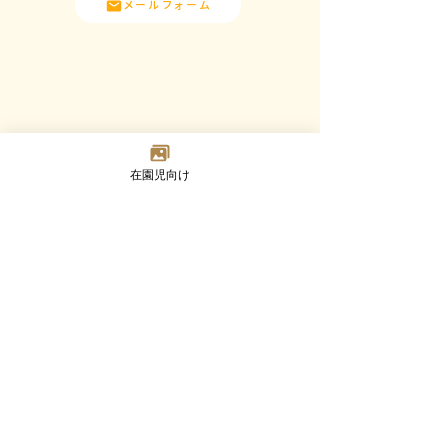
メールフォーム
在園児向け
Madoka
Kindergarten
〒124-0023 東京都葛飾区東新小岩7-2-8
TEL：03-3692-8073(代) FAX：03-3692-8347
Google MAP