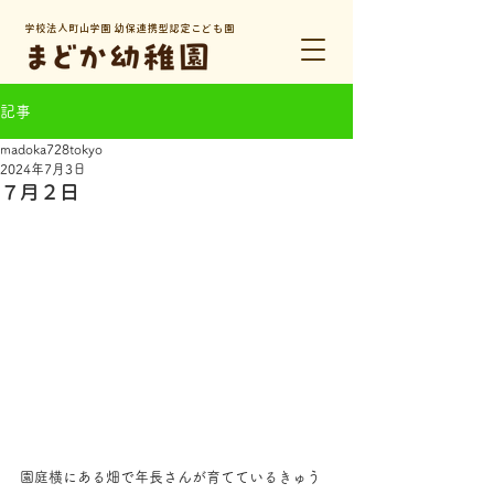
学校法人町山学園 幼保連携型認定こども園
記事
madoka728tokyo
2024年7月3日
７月２日
園庭横にある畑で年長さんが育てているきゅう