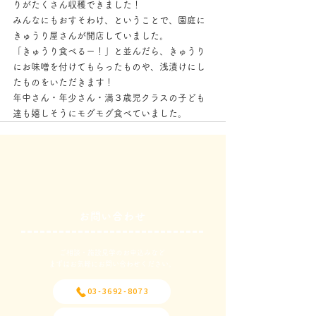
りがたくさん収穫できました！
みんなにもおすそわけ、ということで、園庭に
きゅうり屋さんが開店していました。
「きゅうり食べるー！」と並んだら、きゅうり
にお味噌を付けてもらったものや、浅漬けにし
たものをいただきます！
年中さん・年少さん・満３歳児クラスの子ども
達も嬉しそうにモグモグ食べていました。
お問い合わせ
ご相談・施設見学のお申込みなど
​まずはお気軽にお問い合わせください。
03-3692-8073